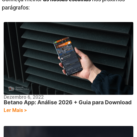
parágrafos:
Dezembro 6, 2022
Betano App: Análise 2026 + Guia para Download
Ler Mais >