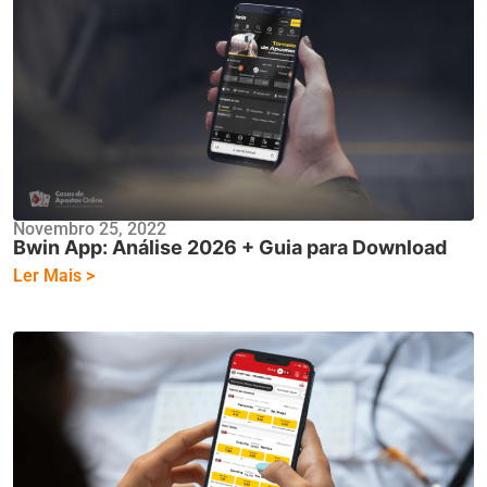
Novembro 25, 2022
Bwin App: Análise 2026 + Guia para Download
Ler Mais >