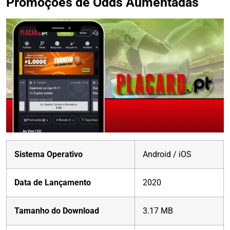
Promoções de Odds Aumentadas
Sistema Operativo
Android / iOS
Data de Lançamento
2020
Tamanho do Download
3.17 MB