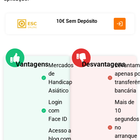
10€ Sem Depósito
Vantagens
Desvantagens
Mercados
Levantam
de
apenas po
Handicap
transferê
Asiático
bancária
Login
Mais de
com
10
Face ID
segundos
no
Acesso a
arranque
blog com