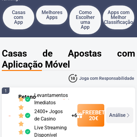
Casas
Melhores
Como
Apps com
com
Apps
Escolher
Melhor
App
uma
Classificação
App
Casas de Apostas com
Aplicação Móvel
Joga com Responsabilidade
Levantamentos
Betano

Imediatos

2400+ Jogos
FREEBET
Análise
+6

20€
de Casino

Live Streaming

Disponível