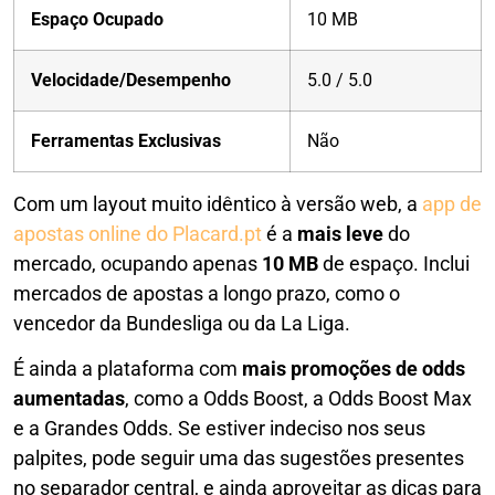
Espaço Ocupado
10 MB
Velocidade/Desempenho
5.0 / 5.0
Ferramentas Exclusivas
Não
Com um layout muito idêntico à versão web, a
app de
apostas online do Placard.pt
é a
mais leve
do
mercado, ocupando apenas
10 MB
de espaço. Inclui
mercados de apostas a longo prazo, como o
vencedor da Bundesliga ou da La Liga.
É ainda a plataforma com
mais promoções de odds
aumentadas
, como a Odds Boost, a Odds Boost Max
e a Grandes Odds. Se estiver indeciso nos seus
palpites, pode seguir uma das sugestões presentes
no separador central, e ainda aproveitar as dicas para