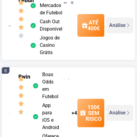
LeBull

Mercados

de Futebol

Cash Out
ATÉ
Análise

400€
Disponível

Jogos de
Casino
Grátis
Boas
Bwin

Odds

em

Futebol

App
150€

SEM
para
Análise
+4
RISCO
iOS e
Android
Oferece