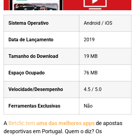
Sistema Operativo
Android / iOS
Data de Lançamento
2019
Tamanho do Download
19 MB
Espaço Ocupado
76 MB
Velocidade/Desempenho
4.5 / 5.0
Ferramentas Exclusivas
Não
A
Betclic tem
uma das melhores apps
de apostas
desportivas em Portugal. Quem o diz? Os