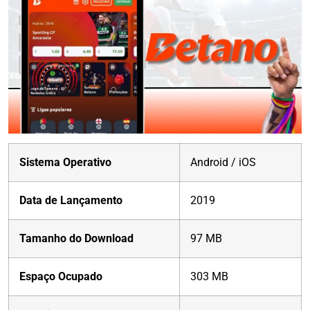
Sistema Operativo
Android / iOS
Data de Lançamento
2019
Tamanho do Download
97 MB
Espaço Ocupado
303 MB