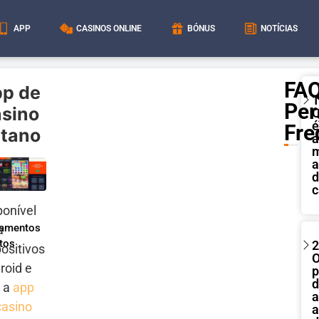
APP
CASINOS ONLINE
BÓNUS
NOTÍCIAS
FAQ
p de
1
Per
sino
:
Q
Fre
tano
m
c
ponível
tamentos
a
tos
2
ositivos
roid e
p
d
, a
app
a
casino
a
o