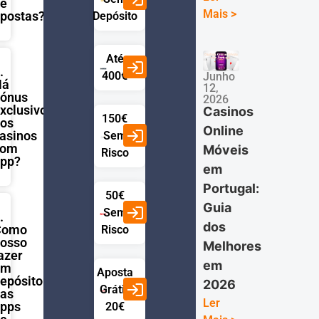
de
Mais >
postas?
Depósito
Até
.
400€
Junho
Há
12,
ónus
2026
xclusivos
Casinos
150€
os
Online
asinos
Sem
com
Móveis
Risco
pp?
em
Portugal:
50€
Guia
Sem
.
dos
Como
Risco
osso
Melhores
azer
em
um
Aposta
epósito
2026
Grátis
as
Ler
pps
20€