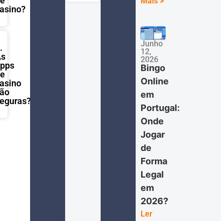
de
Mais >
asino?
Junho
.
12,
As
2026
pps
Bingo
de
Online
asino
ão
em
eguras?
Portugal:
Onde
Jogar
de
Forma
Legal
em
2026?
Ler