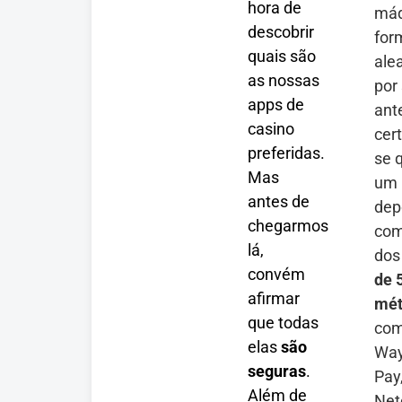
hora de
máq
descobrir
for
quais são
alea
as nossas
por
apps de
ant
casino
cert
preferidas.
se 
Mas
um
antes de
dep
chegarmos
co
lá,
do
convém
de 
afirmar
mét
que todas
co
elas
são
Way
seguras
.
Pay
Além de
Net