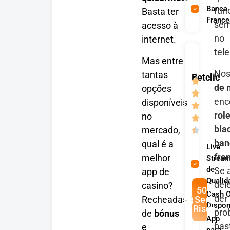
Banca
fun
Basta ter
France
sem
acesso à
no
internet.
tel
Mas entre
No
tantas
Betclic

de 
opções

enc
disponíveis

rol
no

bla
mercado,

ban
qual é a
Live
fra
melhor
Strea
de
Se 
app de
Qualid
del
casino?
50€
Cash O
der
Recheadas
Sem
Dispon
Risco
pro
de
bónus
App
bas
e