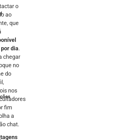
tactar o
d
io ao
nte, que
á
ponível
 por dia
.
a chegar
toque no
ne do
l,
ois nos
ções
cultadores
s
r fim
olha a
ão chat.
o
tagens