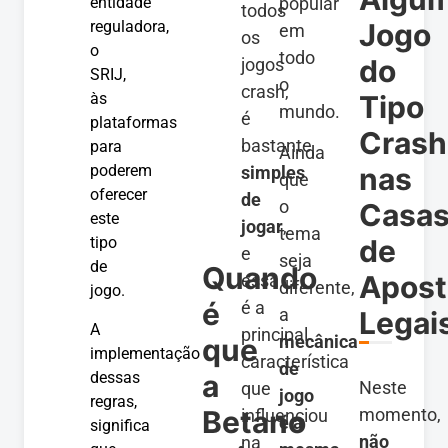
popular
entidade
todos
Jogo
reguladora,
em
os
o
todo
do
jogos
SRIJ,
o
crash,
Tipo
às
mundo.
é
plataformas
Crash
bastante
para
Ainda
nas
poderem
simples
que
oferecer
de
o
Casa
este
jogar
,
tema
de
tipo
e
seja
de
Quando
Apost
essa
diferente,
jogo.
é
é a
a
Legai
A
principal
mecânica
que
implementação
característica
de
a
dessas
Neste
que
jogo
regras,
Betano
momento,
influenciou
é a
significa
não
na