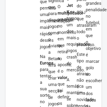
significa
que
grandes
Jet
do
O
que,
permitiu
penalidade
X
se
SRIJ
multiplicador
para
uma
no
tornou
que
presente
disponibilizar
implementação
futebol,
um
atrasaram
no
jogos
mais
em
dos
todo
momento
como
rápida
que
mais
o
em
o
desses
o
requisitados
processo.
que
Aviator,
jogos.
objetivo
jogos
retira
a
Este
é
Na
crash
a
Betano
tipo
marcar
Europa
,
do
aposta,
terá
de
golo
para
mercado.
é o
que
atraso
ao
tentar
valor
criar
A
não
escolher
a
que
uma
temática
é
um
sua
vai
secção
mantém-
uma
dos
sorte
definir
de
se
novidade,
lados
no
os
jogos
sobre
tendo
da