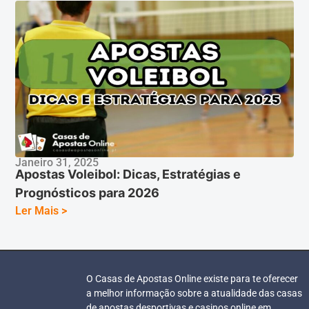
Janeiro 31, 2025
Apostas Voleibol: Dicas, Estratégias e
Prognósticos para 2026
Ler Mais >
O Casas de Apostas Online existe para te oferecer
a melhor informação sobre a atualidade das casas
de apostas desportivas e casinos online em