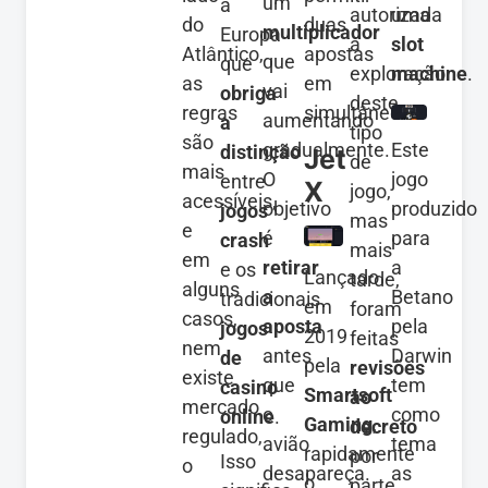
um
a
autorizada
uma
duas
do
multiplicador
Europa
a
slot
apostas
Atlântico,
que
que
exploração
machine
.
em
as
vai
obriga
deste
simultâneo.
regras
aumentando
a
tipo
são
gradualmente.
Este
distinção
Jet
de
mais
O
jogo
entre
X
jogo,
acessíveis,
objetivo
produzido
jogos
mas
e
é
para
crash
mais
em
retirar
a
e os
Lançado
tarde,
alguns
a
Betano
tradicionais
em
foram
casos,
aposta
pela
jogos
2019
feitas
nem
antes
Darwin
de
pela
revisões
existe
que
tem
casino
Smartsoft
ao
mercado
o
como
online
.
Gaming
,
decreto
regulado,
avião
tema
rapidamente
por
Isso
o
desapareça.
as
o
parte