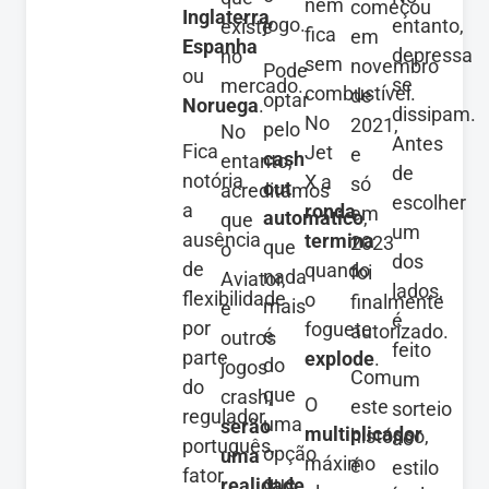
nem
começou
Inglaterra
,
jogo.
entanto,
existe
fica
em
Espanha
depressa
no
sem
novembro
Pode
ou
se
mercado.
combustível.
de
optar
Noruega
.
dissipam.
No
2021,
pelo
No
Antes
Fica
Jet
e
cash
entanto,
de
notória
X a
só
out
acreditamos
escolher
a
ronda
em
automático
,
que
um
ausência
termina
2023
que
o
dos
de
quando
foi
nada
Aviator,
lados,
flexibilidade
o
finalmente
mais
e
é
por
foguete
autorizado.
é
outros
feito
parte
explode
.
do
jogos
Com
um
do
que
crash,
O
este
sorteio
regulador
uma
serão
multiplicador
histórico,
ao
português,
opção
uma
máximo
é
estilo
fator
que
realidade