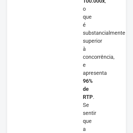
100.000x
,
o
que
é
substancialmente
superior
à
concorrência,
e
apresenta
96%
de
RTP
.
Se
sentir
que
a