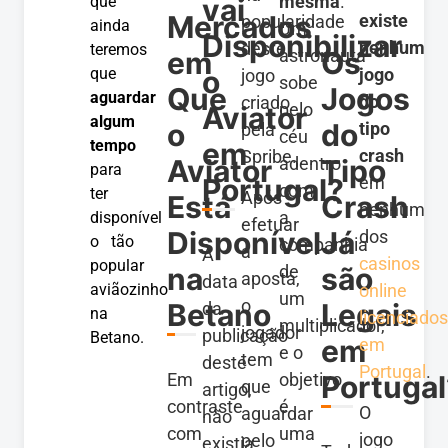
mesma
.
vai
que
Mercados
existe
popularidade
ainda
Um
Disponibilizar
nenhum
deste
teremos
astronauta
em
Os
o
jogo
que
jogo
sobe
Que
Jogos
aguardar
do
criado
pelo
Aviator
algum
o
do
tipo
pela
céu
em
tempo
crash
Spribe.
adentro
Aviator
Tipo
para
Portugal?
em
com
ter
Após
Está
Crash
nenhum
a
disponível
efetuar
Disponível
Já
dos
o tão
companhia
a
À
casinos
popular
de
na
são
aposta,
data
online
aviãozinho
um
o
Betano
Legais
da
na
licenciado
multiplicador,
jogador
publicação
Betano.
em
em
e o
tem
deste
Portugal
.
objetivo
Em
Portugal
que
artigo,
é
contraste
O
aguardar
não
uma
com
jogo
pelo
existia