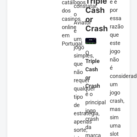
Triple
e é
catálogos
constatar,
Cash
por
dos
o
or
essa
casinos
Aviator
razão
online
Crash
é
que
em
um
este
Portugal.
jogo
jogo
O
simples,
não
Triple
que
é
Cash
não
considera
or
requer
um
Crash
qualquer
jogo
é o
tipo
crash,
principal
de
mas
jogo
estratégia,
sim
crash
apenas
uma
da
sorte,
slot
marca