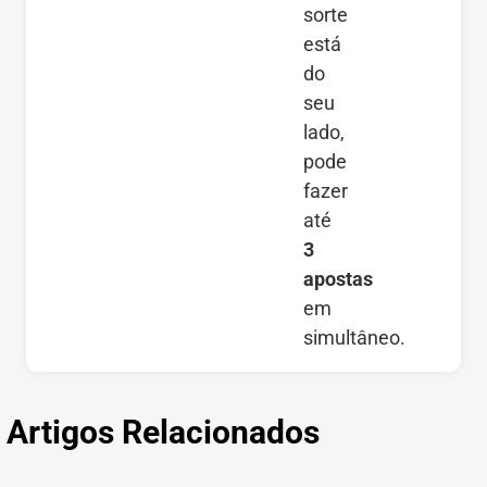
sorte
está
do
seu
lado,
pode
fazer
até
3
apostas
em
simultâneo.
Artigos Relacionados