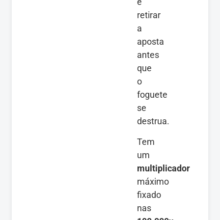
é
retirar
a
aposta
antes
que
o
foguete
se
destrua.
Tem
um
multiplicador
máximo
fixado
nas