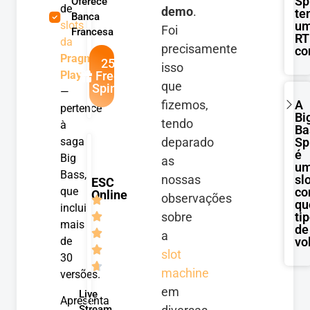
Sp
Oferece
de
demo
.
te
Banca
slots
u
Foi
Francesa
R
da
precisamente
co
Pragmatic
25
isso
Play
Free
que
Spins
—
fizemos,
A
pertence
Bi
tendo
à
Ba
deparado
saga
Sp
é
Big
as
u
Bass,
nossas
sl
ESC
que
c
Online
observações

qu
inclui
sobre
ti

mais
de

a
de
vo

slot
30

machine
versões.
em
Live
Apresenta
Stream