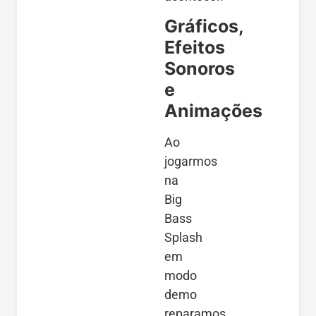
Gráficos,
Efeitos
Sonoros
e
Animações
Ao
jogarmos
na
Big
Bass
Splash
em
modo
demo
reparamos