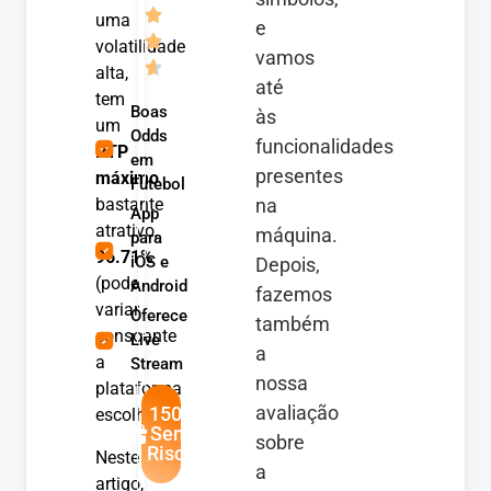

uma
e

volatilidade
vamos

alta,
até
tem
Boas
às
um
Odds
funcionalidades
RTP
em
presentes
máximo
Futebol
na
bastante
App
atrativo,
máquina.
para
96.71%
iOS e
Depois,
(pode
Android
fazemos
variar
Oferece
também
consoante
Live
a
a
Stream
nossa
plataforma
avaliação
150€
escolhida).
Sem
sobre
Risco
Neste
a
artigo,