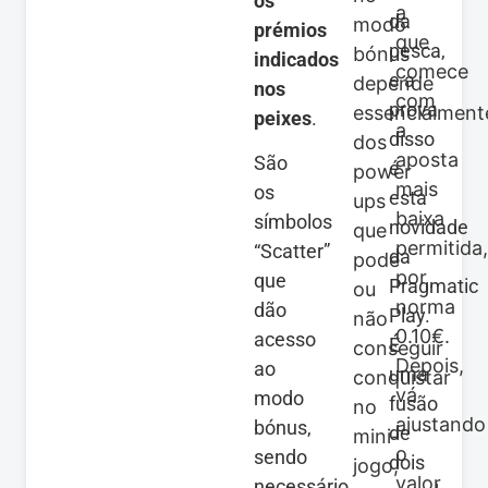
os
a
da
modo
prémios
que
pesca,
bónus
indicados
comece
e a
depende
nos
com
prova
essencialment
peixes
.
a
disso
dos
aposta
São
é
power
mais
os
esta
ups
baixa
símbolos
novidade
que
permitida,
“Scatter”
da
pode
por
que
Pragmatic
ou
norma
dão
Play.
não
0.10€.
acesso
É
conseguir
Depois,
ao
uma
conquistar
vá
modo
fusão
no
ajustando
bónus,
de
mini-
o
sendo
dois
jogo,
valor
necessário