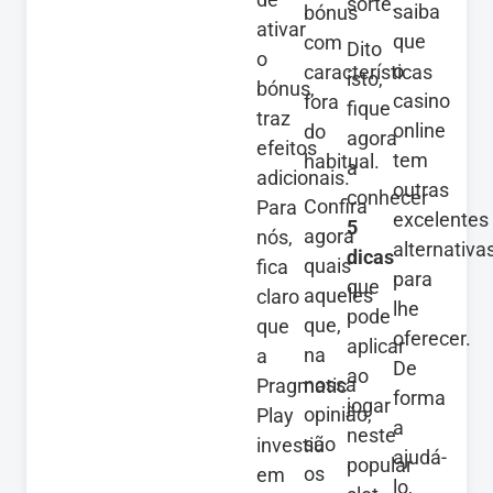
sorte.
saiba
bónus
ativar
que
com
Dito
o
o
características
isto,
bónus,
casino
fora
fique
traz
online
do
agora
efeitos
tem
habitual.
a
adicionais.
outras
conhecer
Confira
Para
excelentes
5
agora
nós,
alternativa
dicas
quais
fica
para
que
aqueles
claro
lhe
pode
que,
que
oferecer.
aplicar
na
a
De
ao
nossa
Pragmatic
forma
jogar
opinião,
Play
a
neste
são
investiu
ajudá-
popular
os
em
lo,