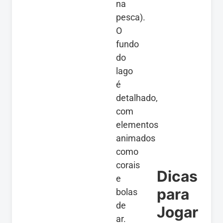
na
pesca).
O
fundo
do
lago
é
detalhado,
com
elementos
animados
como
corais
Dicas
e
para
bolas
de
Jogar
ar.