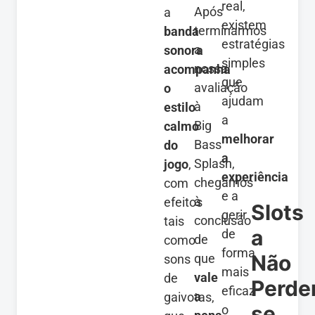
real,
Após
a
existem
terminarmos
banda
estratégias
a
sonora
simples
nossa
acompanha
que
avaliação
o
ajudam
à
estilo
a
Big
calmo
melhorar
Bass
do
a
Splash,
jogo
,
experiência
chegámos
com
e a
à
efeitos
Slots
gerir
conclusão
tais
a
de
de
como
forma
Não
que
sons
mais
vale
de
Perde
eficaz
a
gaivotas,
se
o