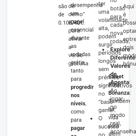
no
ter
desempenha
de
são
Aqui
botão
uma
um
demo”
de
é
para
volatilidade
papel
(On)
0.10€/40€.
possí
cada
alta,
essencial
para
opta
nova
podem
durante
ativar
entr
rodada.
surgir
as
a
dois
Explore
períodos
rodadas
verão
mod
Diferente
longos
grátis,
gratuita
bónu
Valores
sem
tanto
de
Sweet
prémios
para
Aposta
:
Rush
significativos
progredir
Ao
Bonanza
:
no
nos
jogar
Também
“base
níveis
,
no
há
game”.
como
modo
vida
O
para
real,
para
sucesso
pagar
aconselh
além
no