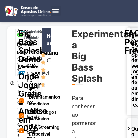
CASINOS ONLINE
Experimentam
A
Big
FAQ
Conteúdo
Conteúdo
A
Neste
tu
A
Original
Revisto
Bass
Per
a
al
Big
artigo:
Bi
Escrito
Revisto
iz
Splash
Fre
Ba
Bass
Betano
Por:
Por:
Big
a
Sp

Demo
Splash
d
João
Flávio
de

Bass
o
está
se
-
Florêncio
Sampaio
e

jo
disponível
Onde
Splash
m
e

no
:
d
Jogar

1
modo
ou
Grátis
1
e
demo
Levantamentos
Para
/
di
e
em
0
Imediatos
re
conhecer
6
Análise
casinos
2400+ Jogos
ao
/
legais
em
de Casino
2
pormenor
como
0
2026
Live Streaming
Qu
a
2
o da
o
Disponível
6