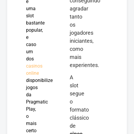
conseguindo
é
agradar
uma
slot
tanto
bastante
os
popular,
jogadores
e
iniciantes,
caso
como
um
mais
dos
experientes.
casinos
online
A
disponibilize
slot
jogos
segue
da
o
Pragmatic
Play,
formato
o
clássico
mais
de
certo
cinco