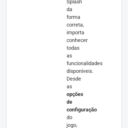
Splash
da
forma
correta,
importa
conhecer
todas
as
funcionalidades
disponíveis.
Desde
as
opções
de
configuração
do
jogo,