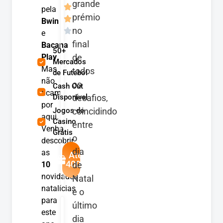
grande

pela
prémio

Bwin
no

e
final
Bacana
50+
de
Play
.
Mercados
Mas
todos
de Futebol
não
os
Cash Out
ficam
Disponível
desafios,
por
Jogos de
coincidindo
aqui.
Casino
entre
Venha
Grátis
o
descobrir
dia
as
Até
400€
de
10
novidades
Natal
natalícias
e o
para
último
este
dia