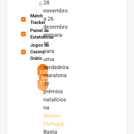
28

novembro
Match
a 26
Tracker
dezembro
Painel de
prepara-
Estatísticas
se
Jogos de
para
Casino
Grátis
uma
verdadeira
100%
maratona
até
100€
de
prémios
natalícios
na
Betano
Portugal
.
Basta