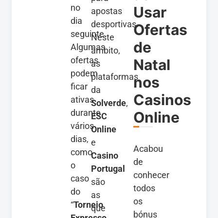
no
Usar
apostas
dia
desportivas.
Ofertas
seguinte.
Neste
de
Algumas
âmbito,
ofertas
Natal
as
podem
plataformas
nos
ficar
da
Casinos
ativas
Solverde
,
durante
Online
ESC
vários
Online
dias,
e
Acabou
como
Casino
de
o
Portugal
conhecer
caso
são
todos
do
as
os
“
Torneio
que
bónus
Expresso