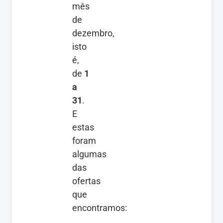
mês
de
dezembro,
isto
é,
de
1
a
31
.
E
estas
foram
algumas
das
ofertas
que
encontramos: