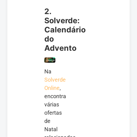
2.
Solverde:
Calendário
do
Advento
Na
Solverde
Online
,
encontra
várias
ofertas
de
Natal