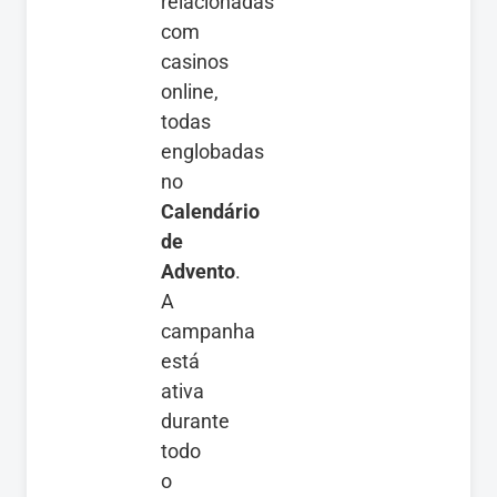
relacionadas
com
casinos
online,
todas
englobadas
no
Calendário
de
Advento
.
A
campanha
está
ativa
durante
todo
o