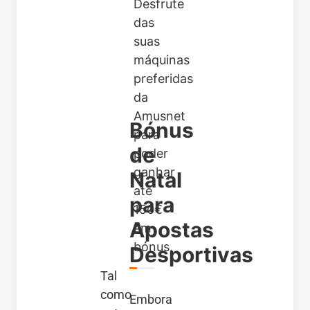
Desfrute
das
suas
máquinas
preferidas
da
Amusnet
Bónus
para
de
poder
ganhar
Natal
até
para
150€
Apostas
em
bónus.
Desportivas
Tal
como
Embora