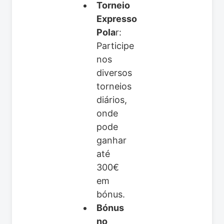
Torneio
Expresso
Pola
r:
Participe
nos
diversos
torneios
diários,
onde
pode
ganhar
até
300€
em
bónus.
Bónus
no