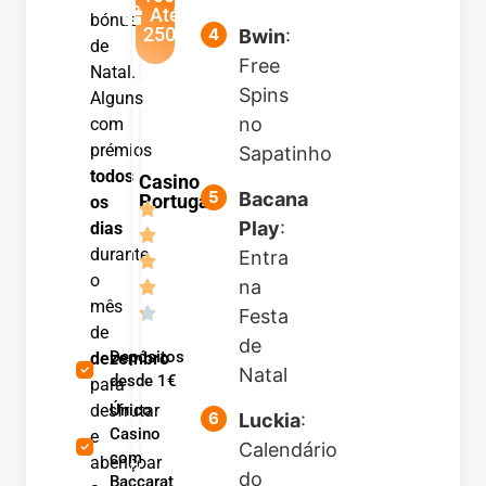
Até
bónus
250€
Bwin
:
de
Free
Natal.
Spins
Alguns
no
com
prémios
Sapatinho
todos
Casino
Bacana
Portugal
os

Play
:
dias

durante
Entra

o
na

mês

Festa
de
de
Depósitos
dezembro
Natal
desde 1€
para
desfrutar
Único
Luckia
:
Casino
e
Calendário
com
abençoar
do
Baccarat