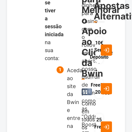
se
Apostas
dinheiro
Melhorar
tiver
para
Alternat
o
a
casino
sessão
Apoio
com
iniciada
o
ao
na
10€
rollover
Cliente
sua
Sem
em
Depósito
conta:
da
aberto,
posso
Aceda
Bwin
usufruir
ao
de
Freebet
site
20€
promoções
da
como
Bwin
Como
as
e
em
“Odds
entre
todos
25
Boost”
na
Free
os