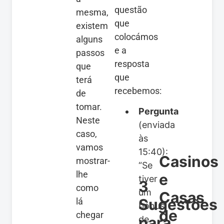
questão
mesma,
que
existem
colocámos
alguns
e a
passos
resposta
que
que
terá
recebemos:
de
tomar.
Pergunta
Neste
(enviada
caso,
às
vamos
15:40):
Casinos
mostrar-
“Se
lhe
e
tiver
3
como
um
Casas
Sugestões
lá
bónus
de
chegar
para
de