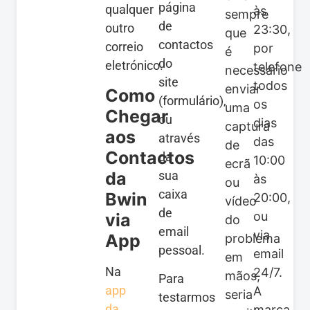
página
qualquer
às
sempre
de
outro
23:30,
que
contactos
correio
por
é
do
eletrónico.
telefone
necessário
site
todos
enviar
Como
(formulário),
os
uma
Chegar
ou
dias
captura
aos
através
das
de
Contactos
da
10:00
ecrã
sua
da
às
ou
caixa
Bwin
20:00,
vídeo
de
ou
via
do
email
via
App
problema
pessoal.
email
em
Na
24/7.
mãos,
Para
app
A
seria
testarmos
da
marca