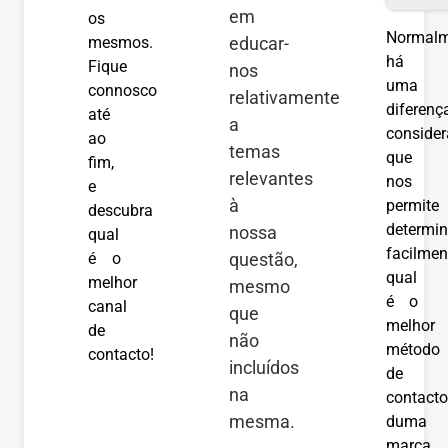
em
os
Normalm
mesmos.
educar-
há
Fique
nos
uma
connosco
relativamente
diferenç
até
a
consider
ao
temas
que
fim,
relevantes
nos
e
à
permite
descubra
determin
nossa
qual
facilmen
é o
questão,
qual
melhor
mesmo
é o
canal
que
melhor
de
não
método
contacto!
incluídos
de
na
contacto
mesma.
duma
marca,