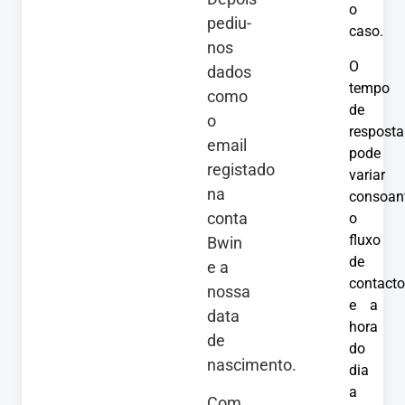
o
pediu-
caso.
nos
O
dados
tempo
como
de
o
resposta
email
pode
registado
variar
na
consoan
conta
o
fluxo
Bwin
de
e a
contact
nossa
e a
data
hora
de
do
nascimento.
dia
a
Com