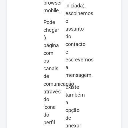
browser
iniciada),
mobile.
escolhemos
o
Pode
assunto
chegar
do
à
contacto
página
e
com
escrevemos
os
a
canais
mensagem.
de
comunicação
Existe
através
também
do
a
ícone
opção
do
de
perfil
anexar