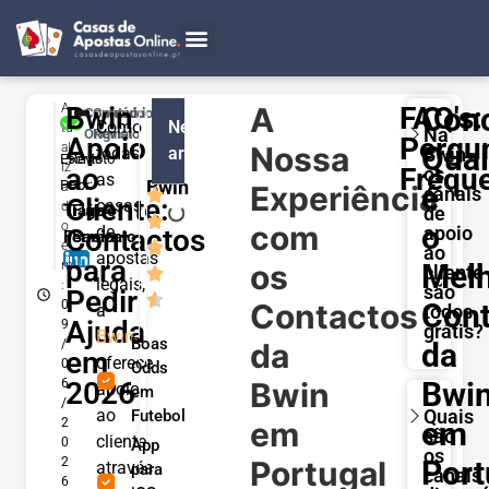
CASINOS ONLINE
Conc
A
Bwin
FAQ's:
A
Conteúdo
Conteúdo
Como
Neste
tu
Na
Original
Revisto
Apoio
Pergu
Qual
al
Nossa
todas
artigo:
Bwin
Escrito
Revisto
iz
ao
Frequ
os
as
Bwin
Por:
Por:
é
a
Experiência
canais

Cliente:
casas
d
Tiago
Flávio
de

o
o
com
de
apoio
Contactos
Ferreira
Sampaio
e

ao
apostas
para
Mel
m
os
cliente

legais,
:
são
Pedir

Cont
0
Contactos
a
todos
Ajuda
9
grátis?
Bwin
Boas
da
/
da
em
oferece
0
Odds
Bwi
6
2026
Bwin
apoio
em
/
ao
Quais
Futebol
em
2
em
são
cliente
0
App
os
Port
2
Portugal
através
para
canais
6