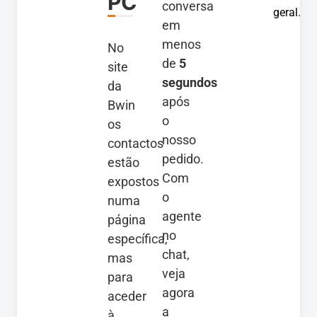
PC
conversa
geral.
em
menos
No
de
5
site
segundos
da
após
Bwin
o
os
nosso
contactos
pedido.
estão
Com
expostos
o
numa
agente
página
no
específica,
chat,
mas
veja
para
agora
aceder
a
à