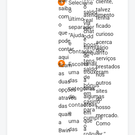
que
cliente,
Selecione
o
o
saiba
talvez
o
saldo
atendimento
com
tenha
último
real
via
o
ficado
separador
em
chat
que
curioso
“Ajuda
odd
e
pode
acerca
e
boost
formulário
contar,
dos
Contacto”
enquanto
de
aqui
serviços
tens
email
Escolha
ficam
prestados
saldo
trouxeram
uma
as
nos
de
à
das
duas
outros
bónus
tona
categorias
opções
sites
em
algumas
de
através
do
casino
áreas
contacto
das
nosso
para
em
e
quais
mercado.
cumprir
que
uma
a
Como
o
a
das
Bwin
a
rollover.”