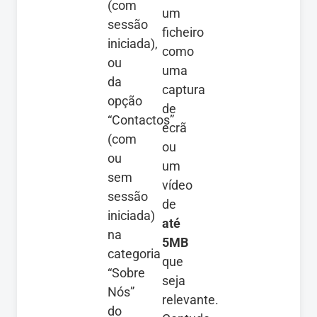
(com
um
sessão
ficheiro
iniciada),
como
ou
uma
da
captura
opção
de
“Contactos”
ecrã
(com
ou
ou
um
sem
vídeo
sessão
de
iniciada)
até
na
5MB
categoria
que
“Sobre
seja
Nós”
relevante.
do