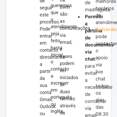
de
melhores
de
queremos
Bwin
seguir
horários
madrugada.
que
são
este
de
Permitir
o
as
processo.
atendime
a
atendimento
comunicações
Pode
Solverde
partilha
seja
via
entrar
pode
de
feito,
email,
em
contacta
documentos
basta
e
contacto
o
via
iniciar
esses
diretamente
apoio
chat
:
o
podem
a
via
para
contacto
ser
partir
live
evitar
a
iniciados
da
chat
a
escrever
de
sua
todos
necessidade
em
duas
conta
os
de
português
formas:
Gmail,
dias
contactar
ou
através
Outlook
das
via
inglês.
da
ou
08:30
email