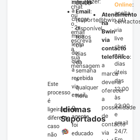
fazer:
minutos
00:00
Online
:
chat
a
Email
:
aceita
Atendimento
ou
chegar
(suporte@bwin.pt)
contacto
na
o
- 2x
disponível
via
Bwin
email
mais
todos
live
via
escreva
lenta
os
chat
contacto
a
do
dias
nos
telefónico
:
sua
que
da
dias
a
mensagem
a
semana
úteis
marca
recebida
a
das
deveria
Este
via
qualquer
12:00
oferecer
processo
email.
hora
às
a
é
22:00
possibilidade
O
Idiomas
ligeiramente
e
de
agente
Suportados
diferente
email
contacto
foi
caso
24/7.
via
educado
não
Em