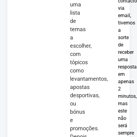
contact
uma
via
lista
email,
de
tivemos
temas
a
a
sorte
de
escolher,
receber
com
uma
tópicos
resposta
como
em
levantamentos,
apenas
apostas
2
desportivas,
minutos,
ou
mas
este
bónus
não
e
será
promoções.
sempre
Depois