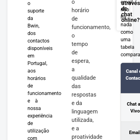
o
email,
atravé
o
do
não
horário
suporte
chat
há
da
de
online?
nada
Bwin,
funcionamento,
como
dos
o
uma
contactos
tempo
tabela
disponíveis
de
comparat
em
espera,
Portugal,
a
aos
Canal 
qualidade
horários
Contac
de
das
funcionamento
respostas
e à
e da
Chat 
nossa
Vivo
linguagem
experiência
utilizada,
de
e a
utilização
Emai
proatividade
com