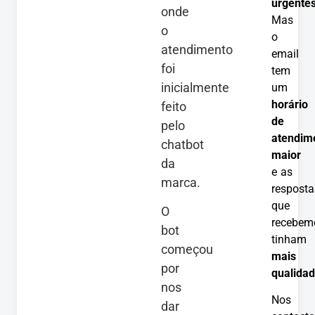
urgente
onde
Mas
o
o
atendimento
email
foi
tem
inicialmente
um
horário
feito
de
pelo
atendim
chatbot
maior
da
e as
marca.
resposta
que
O
recebem
bot
tinham
começou
mais
por
qualida
nos
Nos
dar