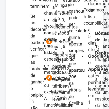
ver
resultado
ou
demorad
do
Minhas
terminem.
o
os
for
a
Passamos
da
cashout
Apostas”
chat
me
0-
marcação
Se
a
lista
pode
do
ao
co
0,
de
no
exemplificar:
(2
ser
lado
vivo,
ca
a
lançamentos
decorrer
a
calculado
direito
não
ou
odd
Bónus
livres
da
5
numa
existe
dis
pode
de
no
Selecione
partida
dias
aposta
uma
an
já
1º
final
o
verificar
úteis).
simples
lista
de
ter
Depós
de
separador
que
GooglePa
em
específica
apo
subido
Imagi
uma
“Em
as
e
que
de
poi
para
que
partida
Aberto”
probabilidades
ApplePay
apostou
mercados
es
5.00.
estava
de
de
estes
20€
Clique
incluídos
ide
Esta
à
basquete
ganhar
permitem
na
no
ou
co
seria
espera
também
o
levantar
vitória
filtro
excluídos.
um
uma
da
pode
palpite
em
do
“Cash
A
sí
boa
resolu
levar
já
1
Sevilha
Out”
funcionalidade
azu
altura
da
à
são
a