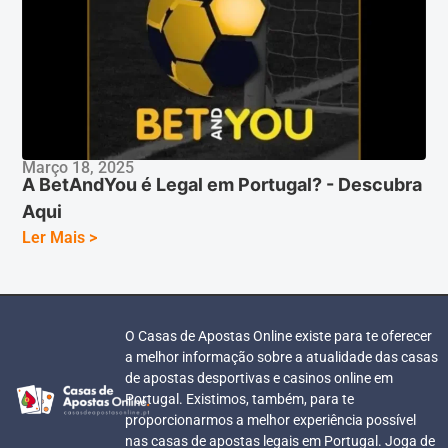
Março 18, 2025
A BetAndYou é Legal em Portugal? - Descubra
Aqui
Ler Mais >
O Casas de Apostas Online existe para te oferecer
a melhor informação sobre a atualidade das casas
de apostas desportivas e casinos online em
Portugal. Existimos, também, para te
proporcionarmos a melhor experiência possível
nas casas de apostas legais em Portugal. Joga de