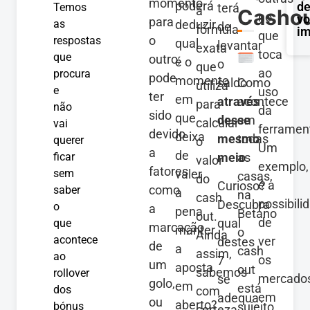
momento
poderá
d
terá
Temos
a
Casho
no
vo
para
deduzir
as
de
fórmula
im
que
o
respostas
qual
levantar
exata
toca
que
outro,
é o
o
que
ao
procura
pode
momento
Como
saldo
utiliza
e
uso
ter
em
acontece
através
para
não
da
sido
que
em
desse
calcular
vai
ferramen
devido
deixa
todas
mesmo
querer
o
Um
a
de
as
meio
.
ficar
valor
exemplo,
fatores
valer
sem
casas,
do
é a
Curioso?
como
saber
a
na
cash
possibili
Descubra
o
a
pena
Betano
out.
de
qual
que
marcação
manter
o
Ainda
acontece
ver
destes
de
a
cash
assim,
ao
os
7
um
aposta
out
sabemos
rollover
mercado
se
golo,
em
está
dos
com
em
adequa
ou
aberto?
sujeito
bónus
certeza