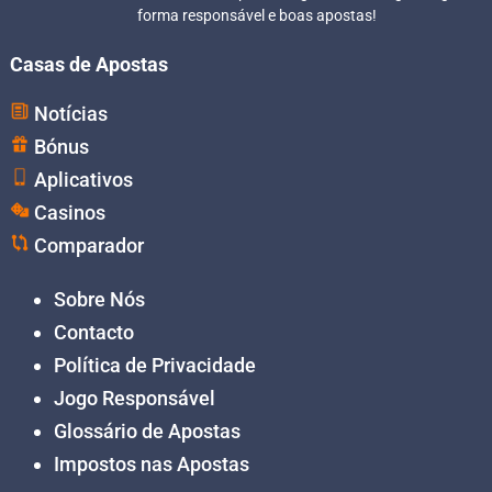
forma responsável e boas apostas!
Casas de Apostas
Notícias
Bónus
Aplicativos
Casinos
Comparador
Sobre Nós
Contacto
Política de Privacidade
Jogo Responsável
Glossário de Apostas
Impostos nas Apostas