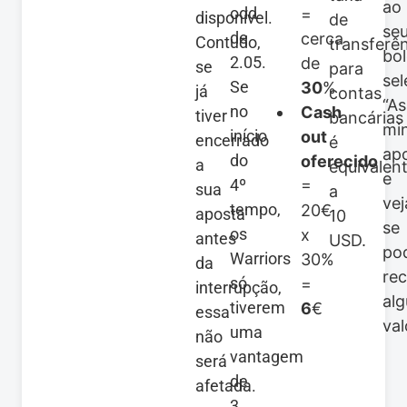
ao
odd
=
disponível.
de
se
de
cerca
Contudo,
transferê
bol
2.05.
de
se
para
sel
Se
30
%
já
contas
“As
no
Cash
tiver
bancárias
mi
início
out
encerrado
é
apo
do
oferecido
a
equivalen
e
4º
=
sua
a
vej
tempo,
20€
aposta
10
se
os
x
antes
USD.
po
Warriors
30%
da
re
só
=
interrupção,
al
tiverem
6
€
essa
val
uma
não
vantagem
será
de
afetada.
3