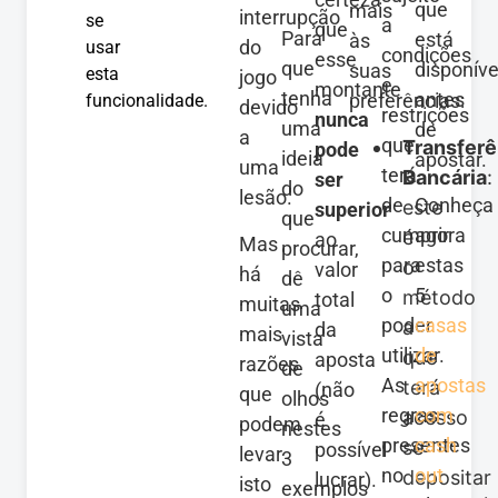
que
mais
interrupção
se
a
que
Para
está
às
do
usar
condições
esse
que
disponíve
suas
esta
jogo
e
montante
tenha
antes
preferências:
funcionalidade.
devido
restrições
nunca
uma
de
a
que
Transferê
pode
ideia
apostar.
uma
terá
Bancária
:
ser
do
lesão.
de
Conheça
este
superior
que
cumprir
agora
é
ao
Mas
procurar,
para
estas
o
valor
há
dê
o
5
método
total
muitas
uma
poder
casas
a
da
mais
vista
utilizar.
de
que
aposta
razões
de
As
apostas
terá
(não
que
olhos
regras
com
acesso
é
podem
nestes
presentes
cash
se
possível
levar
3
no
out
depositar
lucrar).
isto
exemplos