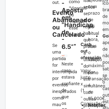
isso,
como
-
out.
íc
com
aplica-
“Vigorish”
Aposta
br
Evento
prazo
se
ou
de
em
Abandonado
de
a
“Haircut”,
mo
“Handicap
até
ou
regra
esse
em
de
1
habitual
Cancelado
ficaria:
Go
-
hora,
que
ap
Cash
Se
6.5“
mas
proíbe
de
out
uma
o
a
nã
oferecido
partida
valor
utilização
po
Neste
=
for
máximo
do
sa
caso,
Valor
interrompida
por
mesmo
se
estava
justo
por
transação
em
o
confiante
x
eventos
é
simultâneo
ca
de
(1
inesperados
de
com
ou
que
-
como
15.000€.
outras
est
os
Comissão)
mau
Neteller
:
promoções.
ati