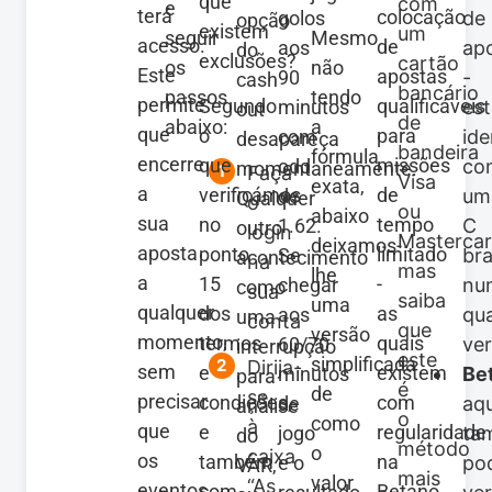
que
com
e
terá
colocação
de
golos
opção
existem
um
Mesmo
seguir
acesso.
de
ap
aos
do
exclusões?
cartão
não
os
Este
apostas
-
90
cash
bancário
tendo
passos
permite
qualificáveis
Segundo
es
minutos
out
de
a
abaixo:
que
para
o
ide
com
desapareça
bandeira
fórmula
encerre
missões
que
co
odd
momentaneamente.
Faça
Visa
exata,
a
de
verificámos
um
de
Qualquer
o
ou
abaixo
sua
tempo
no
C
1.62.
outro
login
Mastercar
deixamos-
aposta
limitado
ponto
br
Se
acontecimento
na
mas
lhe
a
-
15
nu
chegar
como
sua
saiba
uma
qualquer
as
dos
qu
aos
uma
conta
que
versão
momento,
quais
termos
ver
60/70
interrupção
este
simplificada
Dirija-
sem
existem
e
Bet
minutos
para
é
de
se
precisar
com
condições,
aqu
de
análise
o
como
à
que
regularidade
e
ta
jogo
do
método
o
caixa
os
na
também
po
e o
VAR,
mais
valor
“As
eventos
Betano.
com