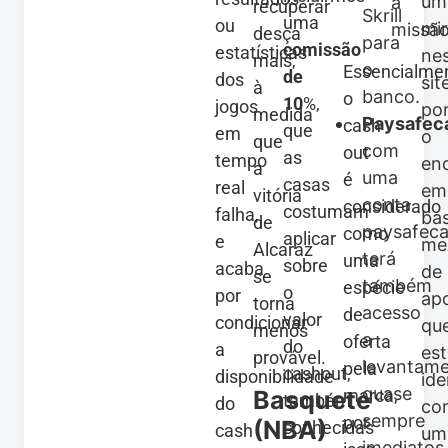
um
a
recuperar
Skrill
uma
ou
mi
missão
desça
para
comissão
estatísticas
ne
mais,
o
Essencialmen
de
dos
sit
à
banco.
o
10
%,
jogos
po
medida
Paysafec
cash
que
em
o
que
com
out
as
tempo
en
a
uma
é
casas
real
em
vitória
conta
considerado
costumam
falha,
ba
de
paysafeca
como
aplicar
e
me
Alcaraz
terá
uma
sobre
acaba
de
se
também
espécie
o
por
ap
torna
acesso
de
valor
condicionar
qu
menos
a
oferta
do
a
es
provável.
levantam
pela
cashout,
disponibilidade
ide
quase
marca,
Basquete
também
do
co
sempre
por
(NBA)
conhecidas
cash
um
imediatos