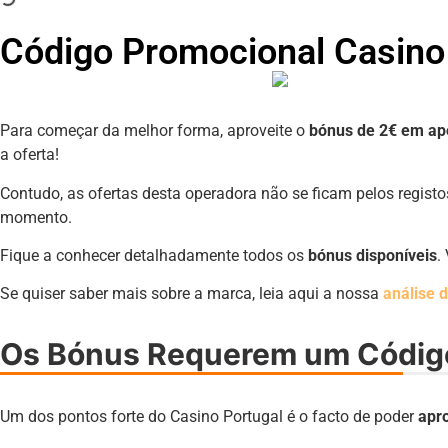
Código Promocional Casino 
Para começar da melhor forma, aproveite o
bónus de 2€ em apo
a oferta!
Contudo, as ofertas desta operadora não se ficam pelos registo
momento.
Fique a conhecer detalhadamente todos os
bónus disponíveis
.
Se quiser saber mais sobre a marca, leia aqui a nossa
análise 
Os Bónus Requerem um Código
Um dos pontos forte do Casino Portugal é o facto de poder
apr