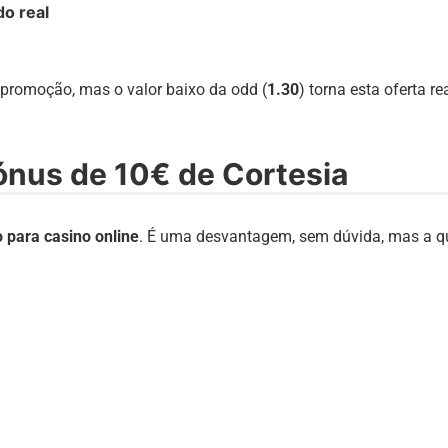
o real
 promoção, mas o valor baixo da odd (
1.30
) torna esta oferta re
ónus de 10€ de Cortesia
 para casino online
. É uma desvantagem, sem dúvida, mas a 