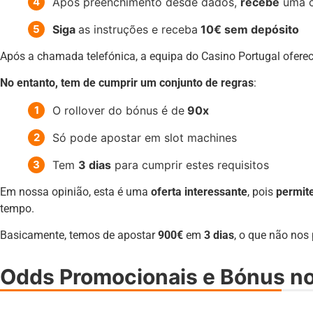
Após preenchimento desde dados,
recebe
uma c
Siga
as instruções e receba
10€ sem depósito
Após a chamada telefónica, a equipa do Casino Portugal ofere
No entanto, tem de cumprir um conjunto de regras
:
O rollover do bónus é de
90x
Só pode apostar em slot machines
Tem
3 dias
para cumprir estes requisitos
Em nossa opinião, esta é uma
oferta interessante
, pois
permite
tempo.
Basicamente, temos de apostar
900€
em
3 dias
, o que não nos 
Odds Promocionais e Bónus no