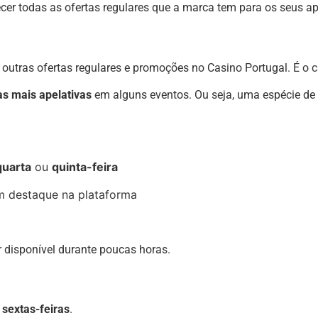
r todas as ofertas regulares que a marca tem para os seus ap
m outras ofertas regulares e promoções no Casino Portugal. É o
as mais apelativas
em alguns eventos. Ou seja, uma espécie de
quarta
ou
quinta-feira
m destaque na plataforma
r disponível durante poucas horas.
e
sextas-feiras
.