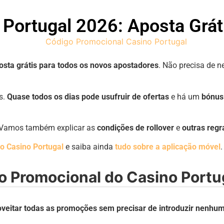
Portugal 2026: Aposta Grát
sta grátis para todos os novos apostadores
. Não precisa de 
s.
Quase todos os dias pode usufruir de ofertas
e há um
bónus
 Vamos também explicar as
condições de rollover
e
outras regr
do Casino Portugal
e saiba ainda
tudo sobre a aplicação móvel
.
 Promocional do Casino Portu
oveitar todas as promoções sem precisar de introduzir nenhu