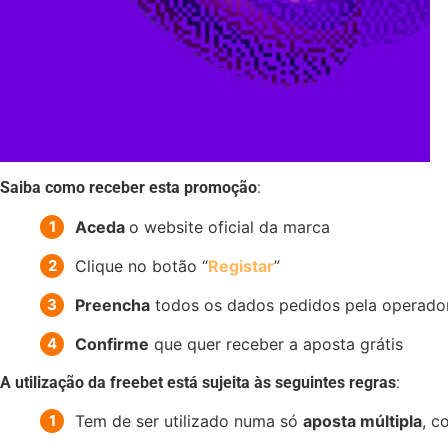
Saiba como receber esta promoção
:
Aceda
o website oficial da marca
Clique no botão “
Registar
”
Preencha
todos os dados pedidos pela operado
Confirme
que quer receber a aposta grátis
A utilização da freebet está sujeita às seguintes regras
:
Tem de ser utilizado numa só
aposta múltipla
, 