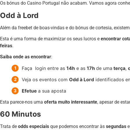
Os bónus do Casino Portugal não acabam. Vamos agora conhece
Odd à Lord
Além da freebet de boas-vindas e do bónus de cortesia, existe
Esta é uma forma de maximizar os seus lucros e
encontrar cot
feiras
.
Saiba onde as encontrar
:
Faça login entre as
14h
e as
17h
de uma
terça
,
Veja os eventos com
Odd à Lord
identificados e
Efetue
a sua aposta
Esta parece-nos uma
oferta muito interessante
, apesar de esta
60 Minutos
Trata de
odds especiais
que podemos encontrar às
segundas