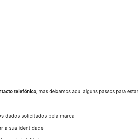
ntacto telefónico
, mas deixamos aqui alguns passos para estar
os dados solicitados pela marca
r a sua identidade