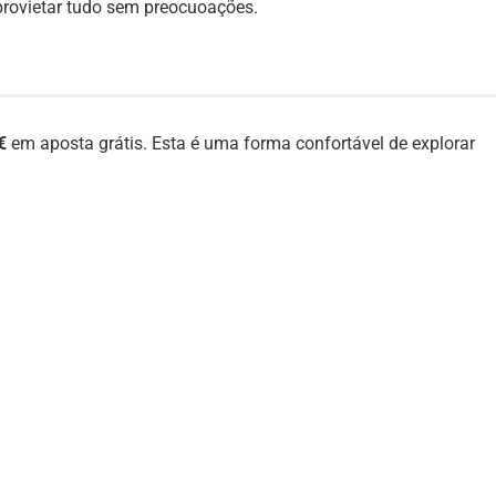
provietar tudo sem preocuoações.
€
em aposta grátis. Esta é uma forma confortável de explorar