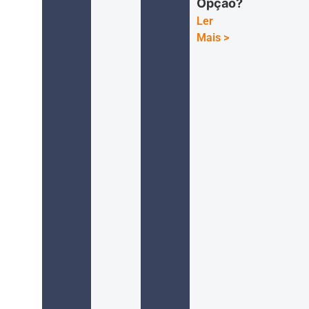
Opção?
Ler
Mais >