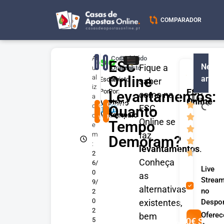
COMPARADOR
At
Conteúdo
Conteúdo
ESC
Neste
Fique a
u
Original
Revisto
Online
al
artigo
Escrito
Revisto
saber
iz
ESC
Por:
Por:
Levantamentos:
como na
a
Online
Mário
Flávio

Content
d
Content
Quanto
ESC
Mateus
Sampaio
o

Manager
Writer
Online se
Tempo
e

faz
m
Demoram?

:
levantamentos
.

2
Conheça
6/
Live
0
as
Strea
9/
alternativas
no
2
0
existentes,
Despo
2
Oferec
bem
5
10€ Sem