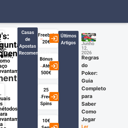
Casas
's:
Freebet
Últimos
de
.
20€
guntas
Artigos
Junho
Na
Apostas
12,
ESC
quentes
2026
Recomendadas
nline,
Regras
Bónus
como
do
aço
Até
evantamentos?
Poker:
500€
mento
Guia
Completo
25
.
para
Free
uais
s
Saber
Spins
étodos
Como
ara
evantamentos
Jogar
10€
a
Ler
Sem