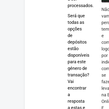
processados.
Nã
Será que
va
todas as
per
opções
tem
de
e
depósitos
co
estão
log
disponíveis
por 
para este
indi
género de
co
transação?
se
Vai
faz
encontrar
lev
a
na 
resposta
Onli
a estas e
E