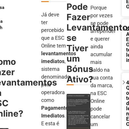
Pode
O
Porque
sa
Já deve
Fazer
por vezes
ma
ter
se pode
Levantamento
h
3
percebido
arrepender
se
que a ESC
e querer
O
Online tem
Tiver
ainda
levantamentos
acumular
l
um
omo
i
imediatos
,
mais
Bónus
sistema
saldo na
azer
denominado
Ativo?
sua conta
evantamentos
4
pela
da marca,
Q
a
operadora
o
na ESC
como
Online
SC
d
Pagamentos
l
pode
nline?
n
Imediatos
.
cancelar
E esta é
O
um