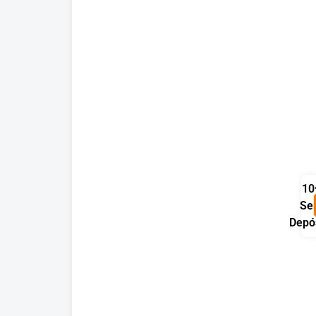
10
Se
Depó