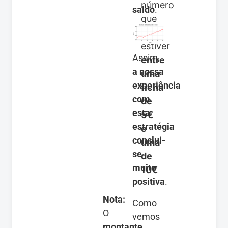
número
saldo
.
que
sair
estiver
Assim,
entre
a nossa
uma
experiência
ficha
com
de
esta
5€
estratégia
e
conclui-
uma
se
de
muito
10€
positiva
.
Nota:
Como
O
vemos
montante