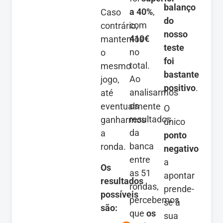
balanço
a 40%
,
Caso
do
com
contrário,
nosso
410€
mantemos
teste
no
o
foi
total.
mesmo
bastante
Ao
jogo,
positivo
.
analisarmos
até
os
eventualmente
O
resultados
ganharmos
único
da
a
ponto
banca
ronda.
negativo
entre
a
Os
as 51
apontar
resultados
rondas,
prende-
possíveis
percebemos
se à
são:
que
os
sua