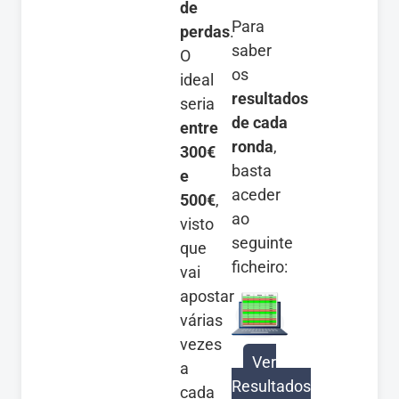
de
Para
perdas
.
saber
O
os
ideal
resultados
seria
de cada
entre
ronda
,
300€
basta
e
aceder
500€
,
ao
visto
seguinte
que
ficheiro:
vai
apostar
várias
vezes
Ver
a
Resultados
cada