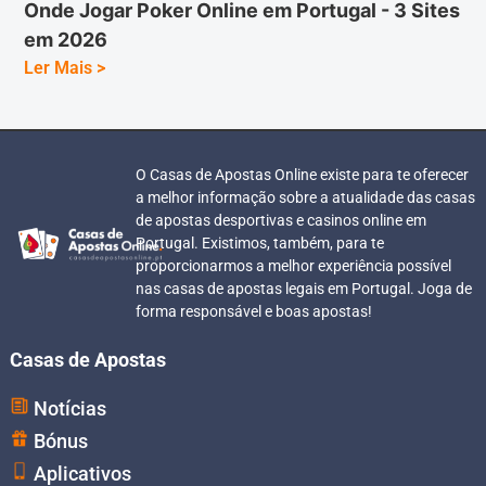
Onde Jogar Poker Online em Portugal - 3 Sites
em 2026
Ler Mais >
O Casas de Apostas Online existe para te oferecer
a melhor informação sobre a atualidade das casas
de apostas desportivas e casinos online em
Portugal. Existimos, também, para te
proporcionarmos a melhor experiência possível
nas casas de apostas legais em Portugal. Joga de
forma responsável e boas apostas!
Casas de Apostas
Notícias
Bónus
Aplicativos