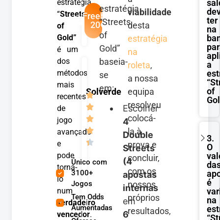
estratégia
sal
estratégia
de
viabilidade
“
Streets
Freebet
ter
“Streets
20€
desta
of
na
of
Gold”
ba
estratégia
par
Gold”
é um
na
apl
baseia-
dos
a
roleta
,
métodos
est
se
a nossa
“St
mais
em:
of
Solverde
equipa

recentes
Gol
resolveu

Escolher
de
colocá-

jogo
4

la à
avançado
Double
3.

e
prova e
O
Streets
pode
val
concluir,
(4
Único com
da
torná-
com os
3100+
ap
apostas
lo
é
Jogos
nossos
internas
num
var
Tem Odds
próprios
na
em
verdadeiro
Aumentadas
est
resultados,
6
vencedor
.
“St