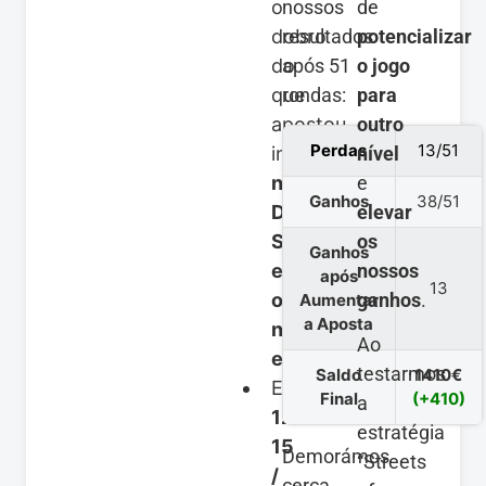
de
nossos
o
potencializar
resultados
dobro
o jogo
após 51
do
para
rondas:
que
outro
apostou
Perdas
13/51
nível
inicialmente)
e
nas
Ganhos
38/51
elevar
Double
os
Streets
Ganhos
nossos
entre
após
13
ganhos
.
os
Aumentar
a Aposta
números
Ao
escolhidos
testarmos
Saldo
1410€
Ex:
Final
(+410)
a
12-
estratégia
15
Demorámos
“Streets
/
cerca