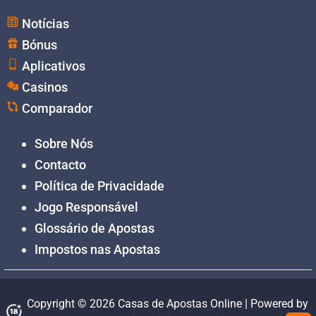
Notícias
Bónus
Aplicativos
Casinos
Comparador
Sobre Nós
Contacto
Política de Privacidade
Jogo Responsável
Glossário de Apostas
Impostos nas Apostas
Copyright © 2026 Casas de Apostas Online | Powered by