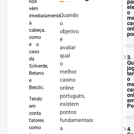
nos
pa
el
vêm
o
Quando
imediatamente
me
à
ca
o
on
cabeça,
objetivo
po
como
é
é o
avaliar
caso
qual
3.
da
Qu
o
Solverde,
jo
melhor
Betano
te
o
casino
e
me
Betclic.
online
ca
on
português,
Tendo
e
existem
Po
em
pontos
conta
fundamentais
fatores
como
a
4.