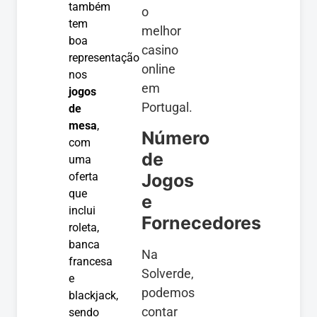
também
o
tem
melhor
boa
casino
representação
online
nos
em
jogos
Portugal.
de
mesa
,
Número
com
de
uma
oferta
Jogos
que
e
inclui
Fornecedores
roleta,
banca
Na
francesa
Solverde,
e
podemos
blackjack,
contar
sendo