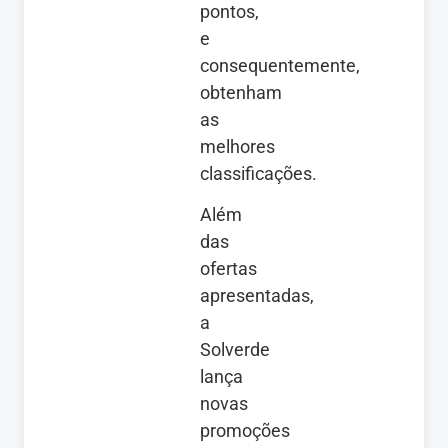
pontos,
e
consequentemente,
obtenham
as
melhores
classificações.
Além
das
ofertas
apresentadas,
a
Solverde
lança
novas
promoções