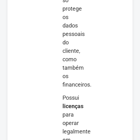
só
protege
os
dados
pessoais
do
cliente,
como
também
os
financeiros.
Possui
licenças
para
operar
legalmente
em