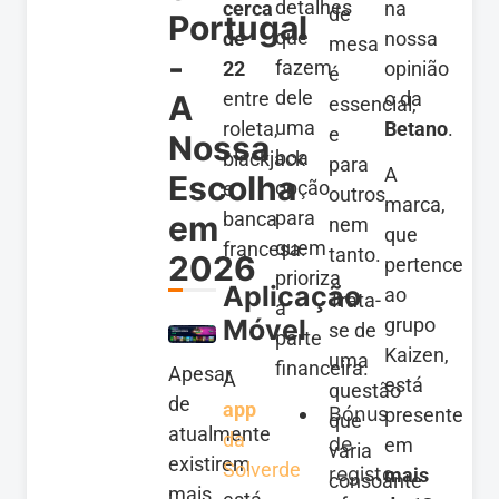
detalhes
na
cerca
de
Portugal
que
nossa
de
mesa
-
fazem
opinião
22
é
dele
o da
entre
A
essencial,
uma
Betano
.
roleta,
e
Nossa
boa
blackjack
para
A
Escolha
opção
e
outros
marca,
para
banca
em
nem
que
quem
francesa.
tanto.
2026
pertence
prioriza
Aplicação
ao
Trata-
a
grupo
Móvel
se de
parte
Kaizen,
uma
financeira.
Apesar
A
está
questão
de
app
Bónus
presente
que
atualmente
da
de
em
varia
existirem
Solverde
registo
mais
consoante
mais