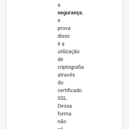
a
segurança
,
e
prova
disso
é a
utilização
de
criptografia
através
do
certificado
SSL.
Dessa
forma
não