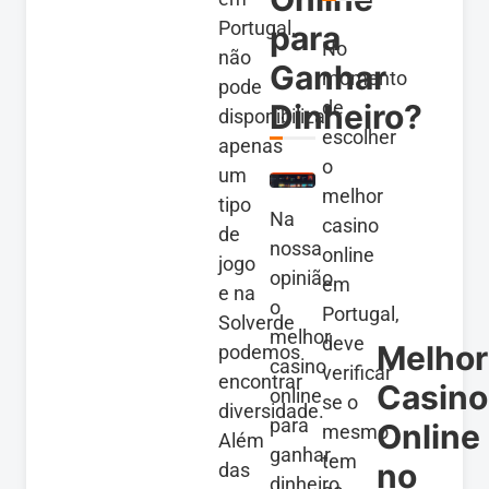
Portugal,
para
No
não
Ganhar
momento
pode
de
Dinheiro?
disponibilizar
escolher
apenas
o
um
melhor
tipo
Na
casino
de
nossa
online
jogo
opinião
em
e na
o
Portugal,
Solverde
melhor
deve
Melhor
podemos
casino
verificar
encontrar
Casino
online
se o
diversidade.
para
Online
mesmo
Além
ganhar
tem
no
das
dinheiro