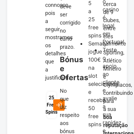
o
5
cerca
connosco,
deve
casino
a
de 9
pois
ser
é
25
clubes,
a
corrigido
legal
free
entre
seguir
no
em
spins
eles
mostramos
curto
Portugal
Semanalmente
o
os
prazo.
Teste
jogue
Sporting,
detalhes
o
Bónus
100€
Atlético
que
apoio
e
na
Mineiro
a
ao
slot
Ofertas
e
justificam.
cliente
selecionada
Olympiacos,
e
No
e
contribuindo
25
avalie
que
receba
para
Free
a
diz
50
a sua
Spins
sua
respeito
free
boa
rapidez
aos
spins
reputação
e
bónus
internacion