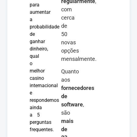
regularmente
,
para
com
aumentar
cerca
a
de
probabilidade
50
de
ganhar
novas
dinheiro,
opções
qual
mensalmente.
o
melhor
Quanto
casino
aos
internacional
fornecedores
e
de
respondemos
software
,
ainda
são
a 5
mais
perguntas
de
frequentes.