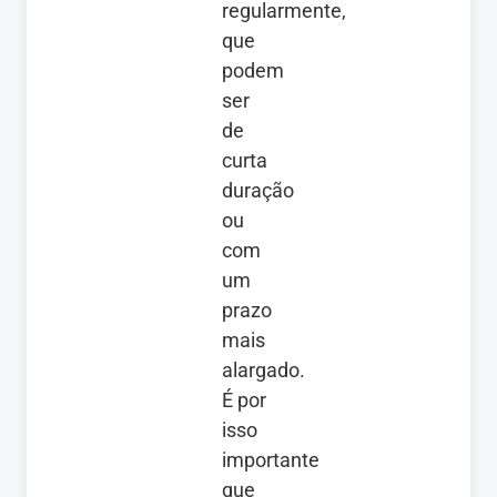
regularmente,
que
podem
ser
de
curta
duração
ou
com
um
prazo
mais
alargado.
É por
isso
importante
que