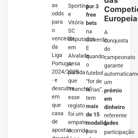
as
Sporting
por 3
Competi
odds
e
free
Europeia
para
Vitória
bets
o
SC
na
A
vencedor
disputados
Solverde.
conquista
da
em
E
do
Liga
Alvalade.
quando
campeonato
Portuguesa
A
o
garante
2024/2025
partida
futebol
automaticam
- e
que
“for de
um
descubra
“mancha”
férias”,
prémio
em
esse
tem
em
que
registo
mais
dinheiro
casa
foi um
de 15
referente
de
empate
modalidades
à
apostas
ocorrido
para
participação