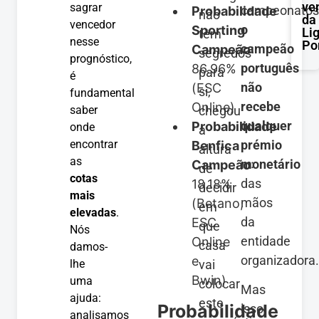
ve
sagrar
campeonatos
Probabilidade
não
da
vencedor
o
Sporting
Li
têm
nesse
Po
campeão
Campeão
:
segredos
prognóstico,
português
86.96%
para
é
não
(ESC
si,
fundamental
recebe
Online)
chegou
saber
qualquer
Probabilidade
onde
a
prémio
encontrar
Benfica
altura
as
monetário
Campeão
:
de
cotas
das
18.18%
decidir
mais
mãos
(Betano,
em
elevadas
.
da
ESC
que
Nós
entidade
Online
casa
damos-
organizadora
e
vai
lhe
Bwin)
uma
colocar
Mas
ajuda:
este
Probabilidade
isso
analisamos