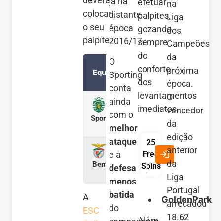
deverá
já na
efetuar
na
colocar
distante
palpites,
Liga
o seu
época
gozando
dos
palpite.
2016/17.
sempre
Campeões
do
da
O
conforto
próxima
Equipa
Sporting
dos
época.
conta
levantamentos
O
ainda
imediatos.
vencedor
1.09
1
com o
Sporting
da
melhor
edição
ataque
25
anterior
Free
e a
5.50
5
da
Benfica
Spins
defesa
Liga
menos
Portugal
batida
A
GoldenPark
arrecadou
do
ESC
18.62
Além