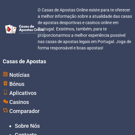
O Casas de Apostas Online existe para te oferecer
a melhor informação sobre a atualidade das casas
de apostas desportivas e casinos online em
Portugal. Existimos, também, para te
proporcionarmos a melhor experiência possível
nas casas de apostas legais em Portugal. Joga de
forma responsável e boas apostas!
Casas de Apostas
Notícias
Bónus
Aplicativos
Casinos
Comparador
Sobre Nós
Contacto