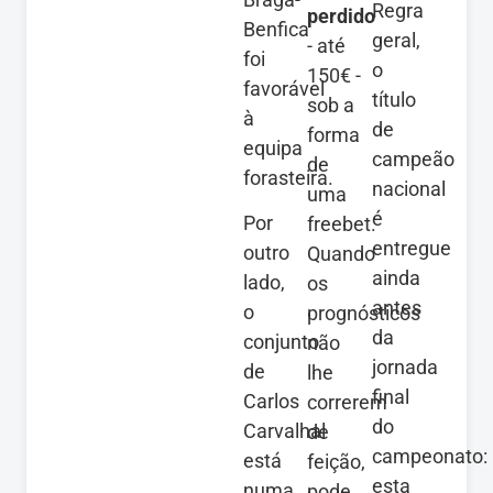
Regra
perdido
Benfica
geral,
- até
foi
o
150€ -
favorável
título
sob a
à
de
forma
equipa
campeão
de
forasteira.
nacional
uma
é
Por
freebet.
entregue
outro
Quando
ainda
lado,
os
antes
o
prognósticos
da
conjunto
não
jornada
de
lhe
final
Carlos
correrem
do
Carvalhal
de
campeonato:
está
feição,
esta
numa
pode