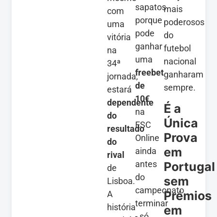
sapatos
mais
com
porque
poderosos
uma
pode
do
vitória
ganhar
futebol
na
uma
nacional
34ª
freebet
ganharam
jornada,
de
sempre.
estará
10€
dependente
É a
na
do
Única
ESC
resultado
Prova
Online
do
em
ainda
rival
antes
Portugal
de
do
sem
Lisboa.
campeonato
Prémios
A
terminar
história
em
- só