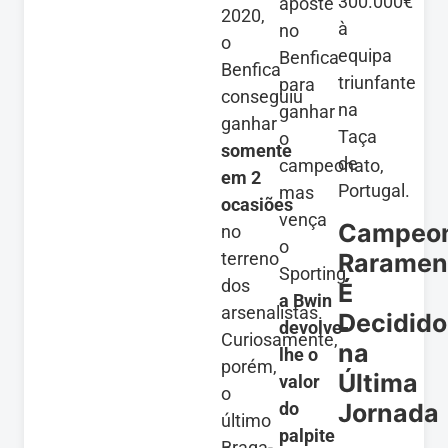
300.000€
aposte
2020,
à
no
o
equipa
Benfica
Benfica
triunfante
para
conseguiu
na
ganhar
ganhar
Taça
o
somente
de
campeonato,
em 2
Portugal.
mas
ocasiões
vença
Campeo
no
o
terreno
Raramen
Sporting,
dos
É
a Bwin
arsenalistas.
Decidido
devolve-
Curiosamente,
na
lhe o
porém,
Última
valor
o
do
Jornada
último
palpite
Braga-