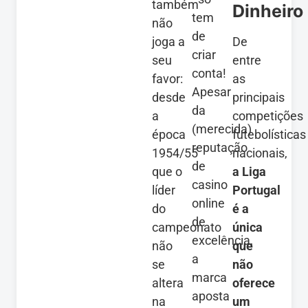
também
Dinheiro
tem
não
de
joga a
De
criar
seu
entre
conta!
favor:
as
Apesar
desde
principais
da
a
competições
(merecida)
época
futebolísticas
reputação
1954/55
nacionais,
de
que o
a Liga
casino
líder
Portugal
online
do
é a
de
campeonato
única
excelência,
não
que
a
se
não
marca
altera
oferece
aposta
na
um