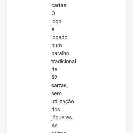
cartas.
O
jogo
é
jogado
num
baralho
tradicional
de
52
cartas,
sem
utilização
dos
jóqueres.
As