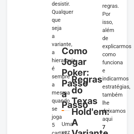
desistir.
regras.
Qualquer
Por
que
isso,
seja
além
a
de
variante,
explicarmos
Como
a
como
Jogar
hierarquia
funciona
é
Poker:
e
sempre
Regras
indicarmos
Passo
a
estratégias,
do
a
mesma
também
Texas
quando
Passo
lhe
se
Hold'em:
deixamos
joga
aqui
A
Uma
5
7
Variante
vez
cartas