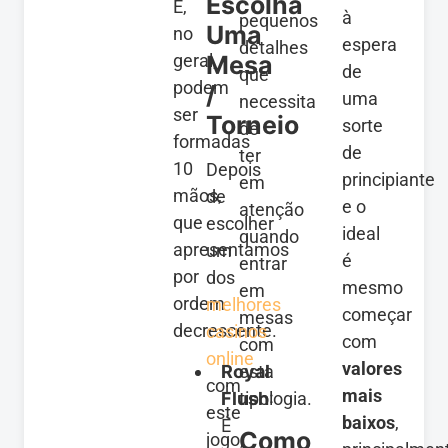
Escolha
E,
à
pequenos
Uma
no
espera
detalhes
geral,
Mesa
de
que
podem
/
uma
necessita
ser
Torneio
sorte
de
formadas
de
ter
10
Depois
principiante
em
mãos,
de
e o
atenção
que
escolher
ideal
quando
apresentamos
um
é
entrar
por
dos
mesmo
em
ordem
melhores
começar
mesas
decrescente.
casinos
com
com
online
valores
esta
Royal
com
mais
tipologia.
Flush
:
este
baixos
,
É
Como
jogo,