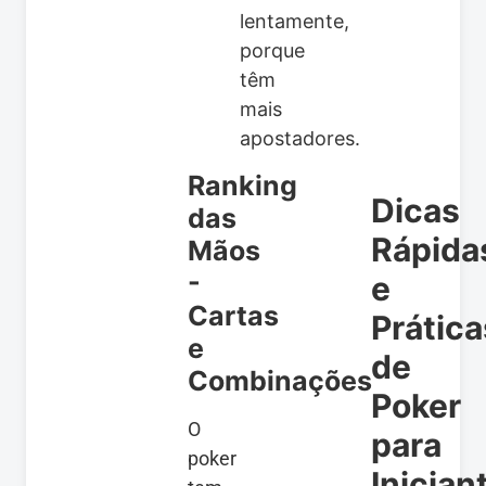
lentamente,
porque
têm
mais
apostadores.
Ranking
Dicas
das
Rápida
Mãos
-
e
Cartas
Prática
e
de
Combinações
Poker
O
para
poker
Inician