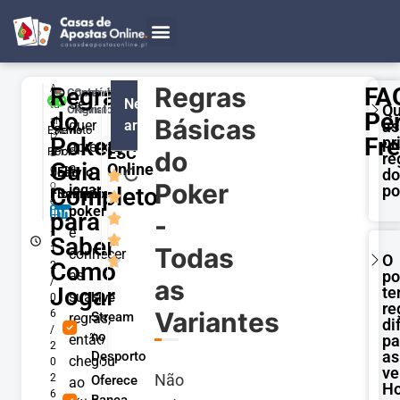
CASINOS ONLINE
Regras
A
Regras
FAQ
Conteúdo
Conteúdo
Se
Neste
tu
Qu
Original
Revisto
do
Pe
Básicas
al
quer
artigo:
as
Escrito
Revisto
iz
Poker:
Fr
pr
aprender
ESC
Por:
Por:
do
a
re
Guia
a
Online
d
João
Flávio
d

Poker
o
jogar
po
Completo
Florêncio
Sampaio

e
poker
para
-
m

e
:
Saber

Todas
1
conhecer
O

Como
2
as
po
as
/
Jogar
t
suas
Live
0
re
Variantes
6
Stream
regras,
di
/
no
então
pa
2
as
Desporto
chegou
0
ve
Não
2
Oferece
ao
Ho
6