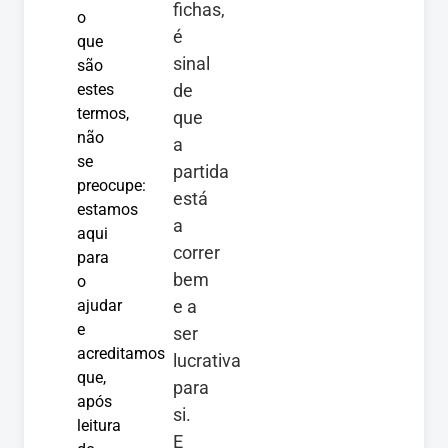
fichas,
o
é
que
sinal
são
estes
de
termos,
que
não
a
se
partida
preocupe:
está
estamos
a
aqui
correr
para
bem
o
ajudar
e a
e
ser
acreditamos
lucrativa
que,
para
após
si.
leitura
E