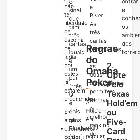
entrar
é
não
e
e
sinal
ter
River.
conhe
que
liberdade
As
os
tem
de
três
ambie
três
escolha
cartas
dos
cartas
Regras
de
particulares
tornei
iguais
lugar,
do
e
e
2.
por
as
Omaha
um
Opte
estes
duas
par
Poker
já
Pelo
comunitárias
(três
estarem
permitem
Texas
Q
preenchidos.
formar
Hold’em
A
e
o
Hold’em
ou
dois
Em
melhor
é a
5).
alguns
Five-
ranking
mais
Flush
operadores,
Card
de
popular,
(Cor):
como