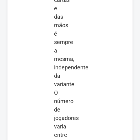
e
das
mãos
é
sempre
a
mesma,
independente
da
variante.
O
número
de
jogadores
varia
entre