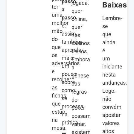
passo
jogada,
Baixas
ter
a
quer
uma
passo
Lembre-
online,
melhor
e,
se
quer
mão
assim,
que
nos
do
também
ainda
casinos
que
aprender
é
físicos.
os
mais
um
Embora
adversários
um
iniciante
a
e
pouco
nesta
génese
recolher
sobre
andanças.
das
as
como
Logo,
regras
fichas
se
não
do
que
processa
convém
poker
estão
na
apostar
possam
na
prática.
valores
variar,
mesa.
altos
existem