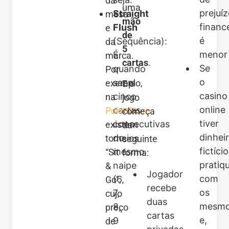
da
uma
prejuí
Straight
mesa
mão
financ
Flush
e
de
é
(Sequência):
da
5
menor
É
marca.
cartas
.
Se
quando
Por
o
saem
exemplo,
E o
casino
cinco
na
jogo
online
cartas
PokerStars
começa
tiver
consecutivas
existem
da
dinhei
do
torneios
seguinte
fictício
mesmo
“Sit
forma:
pratiq
naipe
&
Jogador
com
(6,
Go”,
recebe
os
7,
cujo
duas
mesm
8,
preço
cartas
e,
9
de