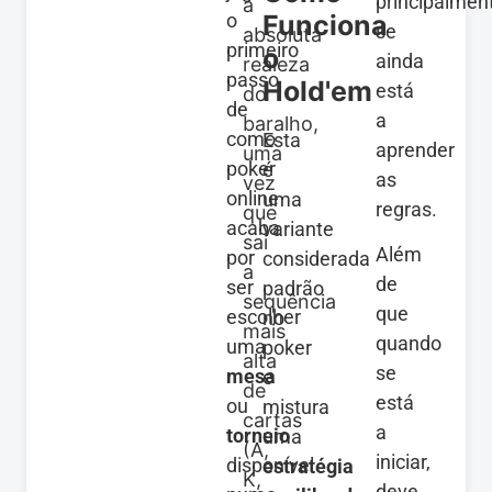
principalmen
a
o
Funciona
se
absoluta
primeiro
o
ainda
realeza
passo
Hold'em
está
do
de
a
baralho,
como
Esta
aprender
uma
poker
é
as
vez
online
uma
regras.
que
acaba
variante
sai
Além
por
considerada
a
de
ser
padrão
sequência
que
escolher
no
mais
quando
uma
poker
alta
se
mesa
e
de
está
ou
mistura
cartas
a
torneio
uma
(A,
iniciar,
disponível
estratégia
K,
deve