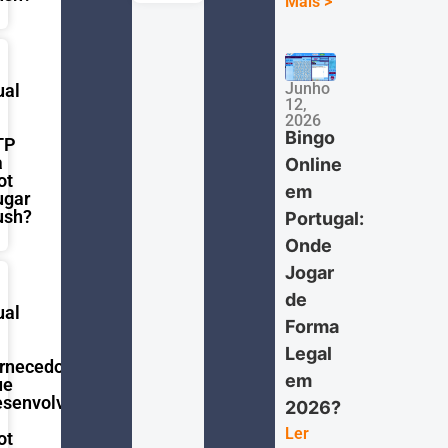
Mais >
Junho
ual
12,
2026
Bingo
TP
a
Online
ot
em
ugar
ush?
Portugal:
Onde
Jogar
de
ual
Forma
Legal
ornecedor
em
ue
esenvolveu
2026?
Ler
ot