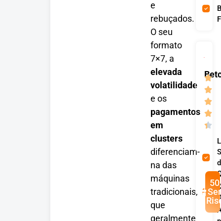
e
B
rebuçados.
F
O seu
formato
7×7, a
elevada
Betc

volatilidade

e os

pagamentos

em

clusters
L
diferenciam-
S
d
na das
Q
máquinas
50
C
tradicionais,
Se
D
Ris
que
geralmente