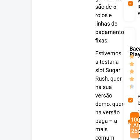
p
são de 5
i
A
rolos e
linhas de
pagamento
fixas.
Bac
Estivemos
Pla

a testar a

slot Sugar

Rush, quer

na sua

versão
demo, quer
D
na versão
10
paga – a
At
d
mais
25
C
comum