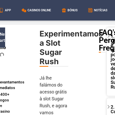
APP
CASINOS ONLINE
BÓNUS
NOTÍCIAS
FAQ'
Experimentamos
Neste
1.
Perg
artigo:
O
a Slot
é
Freq
ano
q
Sugar
p
jo
Rush
v
d
d
sl
Já lhe
S
evantamentos
falámos do
R
mediatos
acesso grátis
2400+
à slot Sugar
Jogos
bet
Rush, e agora
e
2.
€
C
asino
vamos