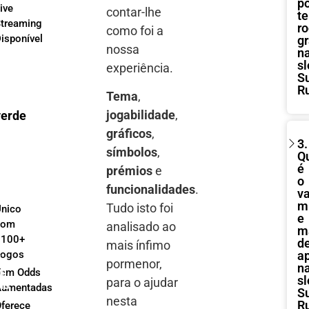
p
ive
contar-lhe
te
treaming
r
como foi a
isponível
gr
nossa
n
sl
experiência.
S
R
Tema
,
jogabilidade
,
verde
gráficos
,
3.
símbolos
,
Q
é
prémios
e
o
funcionalidades
.
va
m
Tudo isto foi
nico
e
com
analisado ao
m
3100+
d
mais ínfimo
Jogos
a
5
pormenor,
n
ee
Tem Odds
sl
para o ajudar
ns
Aumentadas
S
nesta
R
ferece