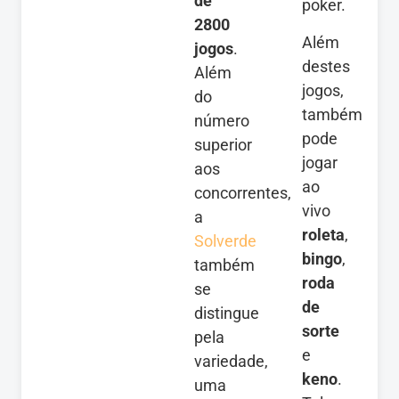
de
poker.
2800
Além
jogos
.
destes
Além
jogos,
do
também
número
pode
superior
jogar
aos
ao
concorrentes,
vivo
a
roleta
,
Solverde
bingo
,
também
roda
se
de
distingue
sorte
pela
e
variedade,
keno
.
uma