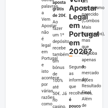
um
aposta
palavras,
Apostar
mecanismo
grátis
a
parecido
Legal
de 20€
.
Vem
(Combos
Ao
em
Apostar
Mais
fazer
não
Portugal
Apostados),
um 1º
é
mas
em
depósito,
legal
que
recebe
2026?
em
engloba
também
Portugal
apenas
um
e
o
Segundo
bónus
isto
mercado
as
de
acontece
do
informações
100%
por
Resultado
que
até
várias
Final.
recolhemos,
50€. Já
razões,
Além
é
no
como
de
pouco
casino,