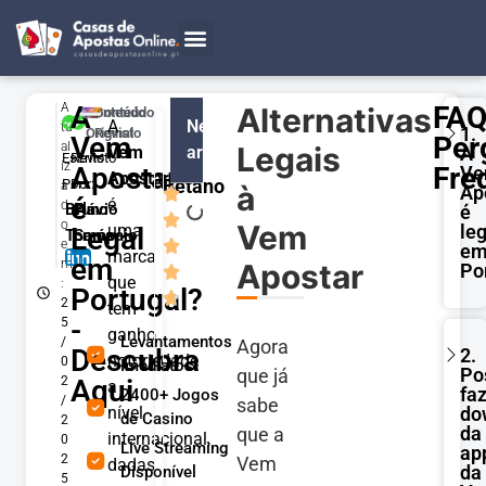
CASINOS ONLINE
A
A
FAQ
Alternativas
Conteúdo
Conteúdo
A
Neste
tu
1.
Original
Revisto
Vem
Per
al
Legais
Vem
artigo:
A
Escrito
Revisto
iz
Apostar
Fre
V
Apostar
Betano
Por:
Por:
a
à
Ap

é
é
d
Bruno
Flávio
é

o
Vem
uma
le
Legal
Tomás
Sampaio
e

e
marca
em
m
Apostar
Po

que
:
Portugal?

2
tem
-
5
ganho
Levantamentos
/
Agora
Descubra
2.
notoriedade
0
Imediatos
Po
que já
2
Aqui
a
fa
2400+ Jogos
/
sabe
nível
do
de Casino
2
da
que a
internacional,
0
Live Streaming
ap
2
Vem
dadas
da
Disponível
5