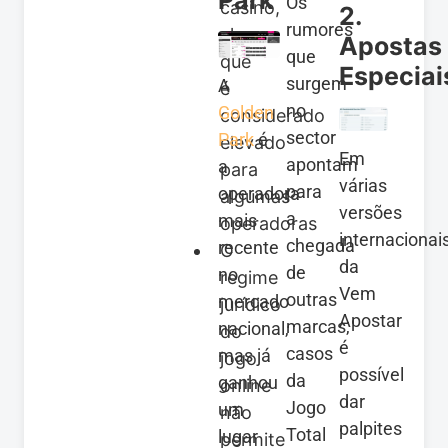
Os
casino,
2.
rumores
algo
Apostas
que
que
Especiai
surgem
A
é
no
Golden
considerado
sector
Park
é
elevado
Em
apontam
a
para
várias
para
operadora
algumas
versões
a
mais
operadoras
internacionai
chegada
recente
O
da
de
no
regime
Vem
outras
mercado
jurídico
Apostar
marcas,
nacional,
do
é
casos
mas já
jogo
possível
da
ganhou
online
dar
Jogo
um
não
palpites
Total
lugar
permite