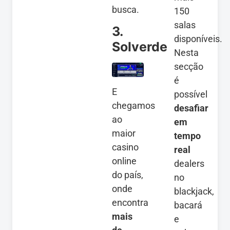
busca.
150
salas
3.
disponíveis.
Solverde
Nesta
secção
é
E
possível
chegamos
desafiar
ao
em
maior
tempo
casino
real
online
dealers
do país,
no
onde
blackjack,
encontra
bacará
mais
e