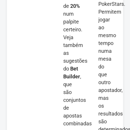
PokerStars.
de
20%
Permitem
num
jogar
palpite
ao
certeiro.
mesmo
Veja
tempo
também
numa
as
mesa
sugestões
do
do
Bet
que
Builder
,
outro
que
apostador,
são
mas
conjuntos
os
de
resultados
apostas
são
combinadas
determinado