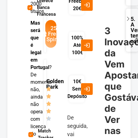
Oferece
Freebet
2000
Banca
20€
títulos.
Francesa
5.
Mas
A
25
3
Ve
será
Free
te
100%
que
Spins
Inovaç
ca
Até
é
da
100€
legal
em
Vem
Portugal
?
Aposta
De
Golden
10€
momento
que
Park
Sem

não,
Gostá
Depósito

ainda

não
de

opera
Ver
De

com
seguida,
licença
nas
Match
vai
do
Tracker